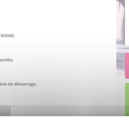
 9000€;
mandée;
rerie de démarrage.