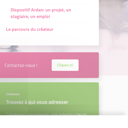
Dispositif Ardan: un projet, un
stagiaire, un emploi
Le parcours du créateur
Contactez-nous !
Cliquez ici
Créateurs
Trouvez à qui vous adresser
Créateurs, repreneurs, vos interlocuteurs
en région.