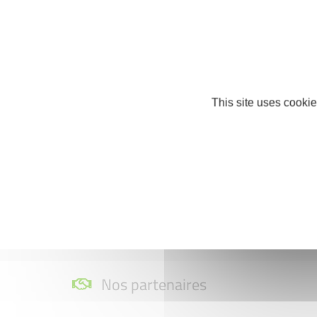
Certaines formes juridiques (les assoc
du fonds);
Et certains secteurs d'activités (l'immo
This site uses cookie
À TÉLÉCHARGER
Flyer Prêt d'Honneur
Nos partenaires