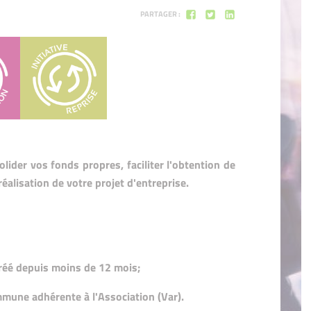
Prêt d'Honneur Croissance
PARTAGER :
Prêt d'Honneur Quartier
Prêt d'Honneur Quartier
Dispositif Ardan: un projet, un stagia
Dispositif Ardan: un projet, un 
lider vos fonds propres, faciliter l'obtention de
éalisation de votre projet d'entreprise.
réé depuis moins de 12 mois;
mmune adhérente à l'Association (Var).