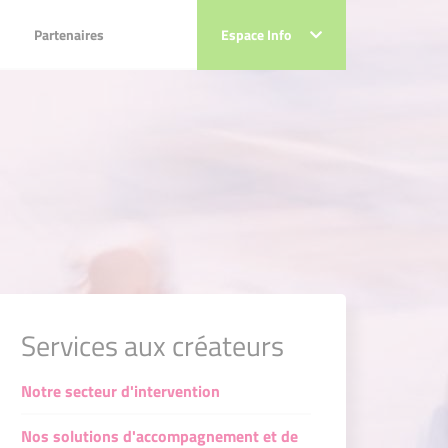
Partenaires
Partenaires
Espace Info
Espace Info
es
la transition écologique
as de la transition écologique
Services aux créateurs
se
Notre secteur d'intervention
Nos solutions d'accompagnement et de