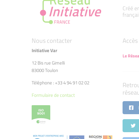
Créé en
françai
Nous contacter
Accès 
Initiative Var
Le Résea
12 Bis rue Gimelli
83000 Toulon
Téléphone : +33 4 94 91 02 02
Retro
résea
Formulaire de contact